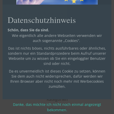
Botnetz durch Malware mit rund 70.000 Routern
WordPress Sicherheits-Plug-in speichert Passwörter im Klartext
Datenschutzhinweis
Bafin warnt vor Risiken durch externe Dienstleister
Kernel-Sicherheitslücke erlaubt Rechteausweitung in Linux
Schön, dass Sie da sind.
Wie eigentlich alle andere Webseiten verwenden wir
Neueste Kommentare
auch sogenannte „Cookies“.
Das ist nichts böses, nichts ausführbares oder ähnliches,
sondern nur ein Standardprozedere beim Aufruf unserer
Archiv
Webseite um zu wissen ob Sie ein eingeloggter Benutzer
sind oder nicht.
Januar 2024
Da es unvermeidlich ist dieses Cookie zu setzen, können
Juli 2023
Sie dem auch nicht widersprechen, dafür werden wir
Mai 2021
Ihren Browser aber nicht noch mehr mit Werbecookies
zumüllen.
April 2021
Kategorien
Danke, das möchte ich nicht noch einmal angezeigt
Allgemein
bekommen.