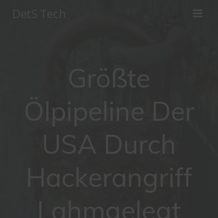
Zum
DetS Tech
Inhalt
springen
Größte
Ölpipeline Der
USA Durch
Hackerangriff
Lahmgelegt